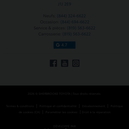
J1J 2E9
Neufs:
(844) 324-6622
Occasion:
(844) 694-6622
Service & pièces:
(819) 563-6622
Carrosserie:
(819) 563-6622
4.7
2026 © SHERBROOKE TOYOTA
| Tous droits réservés.
|
|
|
Termes & conditions
Politique et confidentialité
Désabonnement
Politique
|
|
de cookies (CA)
Paramétrer les cookies
Droit à la réparation
DÉVELOPPÉ PAR