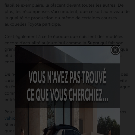
fiabilité exemplaire, la placent devant toutes les autres. De
plus, les récompenses s’accumulent, que ce soit au niveau de
la qualité de production ou même de certaines courses
auxquelles Toyota participe.
C’est également à cette époque que naissent des modèles
encore d’actualité aujourd’hui comme la
Supra
qui fait son
grand retour pour 2020; la Corolla, fer de lance de la marque
et disponible pour la première fois en version hybride; ou
encore les VUS comme le
Matrix
ou le
RAV4
.
De nos jours, Toyota continue d’innover et de rechercher des
carburants toujours plus écologiques. Les traits d’inventivité
du fondateur sont toujours présents dans l’ADN de la marque
comme peut en témoigner la
Mirai
, première voiture
entièrement électrique de
Toyota
.
Pour en savoir plus ou pour essayer vous-même l’un de nos
véhicules neufs
ou d’
occasion
, rendez-nous visite à
Sherbrooke Toyota.
Contactez-nous
si vous avez des
questions. Notre équipe se fera un plaisir d’y répondre.