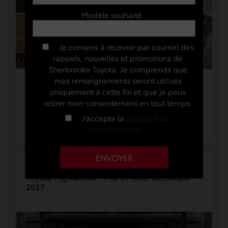
Modèle souhaité
*
Je consens à recevoir par courriel des
rappels, nouvelles et promotions de
Sherbrooke Toyota. Je comprends que
mes renseignements seront utilisés
Sommaire Top 10 des camions avec la meilleure
uniquement à cette fin et que je peux
capacité de remorquage Camions hybrides avec
retirer mon consentement en tout temps.
bonne capacité de remorquage Camions...
J’accepte la
politique de
confidentialité
*
.
16 juin 2026
Toyota Highlander : Prix et fiche technique
2027