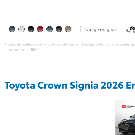
Nuage orageux
Photos et couleurs sont à titre indicatif seulement. Les options / accessoires
tierce peuvent différer.
Toyota Crown Signia 2026 En