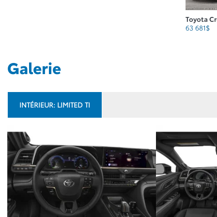
Toyota C
63 681
$
Galerie
INTÉRIEUR:
LIMITED TI