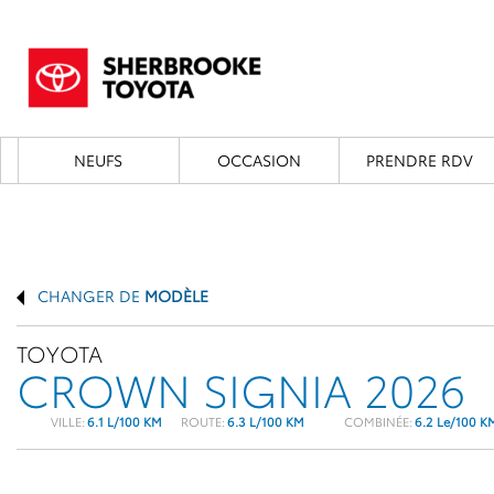
NEUFS
OCCASION
PRENDRE RDV
CHANGER DE
MODÈLE
TOYOTA
CROWN SIGNIA 2026
VILLE:
6.1 L/100 KM
ROUTE:
6.3 L/100 KM
COMBINÉE:
6.2 Le/100 K