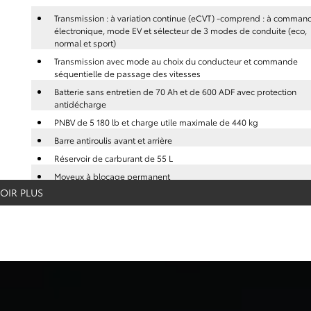
Transmission : à variation continue (eCVT) -comprend : à comman
électronique, mode EV et sélecteur de 3 modes de conduite (eco,
normal et sport)
Transmission avec mode au choix du conducteur et commande
séquentielle de passage des vitesses
Batterie sans entretien de 70 Ah et de 600 ADF avec protection
antidécharge
PNBV de 5 180 lb et charge utile maximale de 440 kg
Barre antiroulis avant et arrière
Réservoir de carburant de 55 L
Moyeux à blocage permanent
OIR PLUS
Suspension arrière multibras avec ressorts hélicoïdaux
Précâblage pour service d'orientation pas à pas