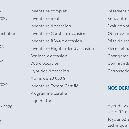
7
Inventaire complet
Réserver un
2027
Inventaire neuf
Rencontrer
Inventaire d’occasion
Évaluez vo
anchable
Inventaire Corolla d’occasion
Obtenez un
Inventaire RAV4 d’occasion
Prise de r
26
Inventaire Highlander d’occasion
Pièces et a
Berlines d’occasion
Changemen
26
VUS d’occasion
Commande
Hybrides d’occasion
Carrosseri
Moins de 20 000 $
2026
Inventaire Toyota Certifié
NOS DERN
Programme certifié
Liquidation
Hybride vs
r 2026
Les différe
Toyota bZ 2
6
technique