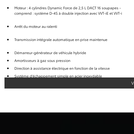
Moteur : 4 cylindres Dynamic Force de 2,5 L DACT 16 soupapes -
comprend : système D-4S à double injection avec VVT-iE et VVT-i
Arrêt du moteur au ralenti
Transmission intégrale automatique en prise maintenue
Démarreur-générateur de véhicule hybride
Amortisseurs à gaz sous pression
Direction à assistance électrique en fonction de la vitesse
Système d'échappement simple en acier inoxydable
V
Suspension avant à jambes de force avec ressorts hélicoïdaux
Freins à disque aux 4 roues à récupération d'énergie, à disques ventilés
avant avec antiblocage aux 4 roues, assistance au freinage, aide au
démarrage en côte et frein de stationnement électrique
Batterie de traction hydrure métallique de nickel (NiMH) capacité de
18,1 kWh