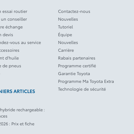
 essai routier
Contactez-nous
 un conseiller
Nouvelles
tre échange
Tutoriel
 devis
Équipe
endez-vous au service
Nouvelles
ccessoires
Carrière
t d’huile
Rabais partenaires
 de pneus
Programme certifié
e
Garantie Toyota
Programme Ma Toyota Extra
Technologie de sécurité
IERS ARTICLES
 hybride rechargeable :
nces
026 : Prix et fiche