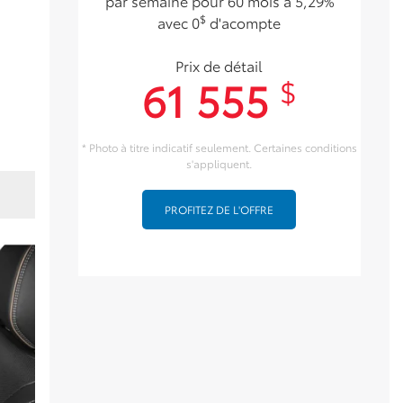
par semaine pour 60 mois à 5,29%
$
avec 0
d'acompte
Prix de détail
61 555
$
* Photo à titre indicatif seulement. Certaines conditions
s'appliquent.
PROFITEZ DE L'OFFRE