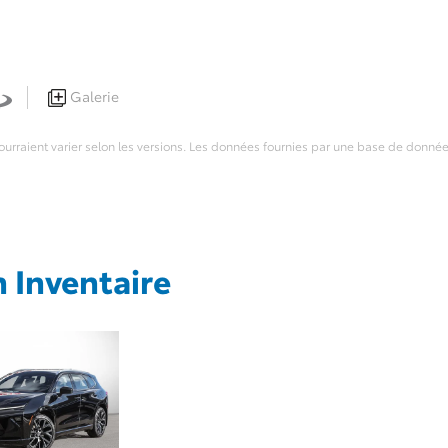
Galerie
 pourraient varier selon les versions. Les données fournies par une base de donné
 Inventaire