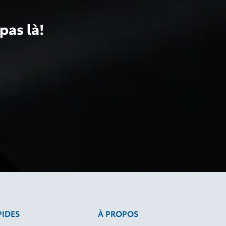
pas là!
PIDES
À PROPOS