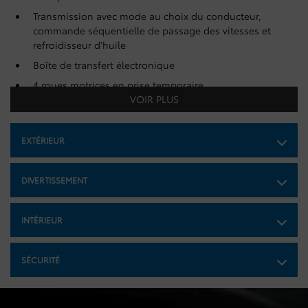
Transmission avec mode au choix du conducteur,
commande séquentielle de passage des vitesses et
refroidisseur d'huile
Boîte de transfert électronique
4 roues motrices en prise temporaire
VOIR PLUS
Rapport de pont de 3,73
Refroidisseur d'huile moteur
EXTÉRIEUR
Batterie sans entretien de 72 Ah et de 750 ADF
Faisceau de câblage de remorque
DIVERTISSEMENT
2 plaques de protection
PNBV de 6 075 lb et charge utile maximale de 558 kg
INTÉRIEUR
Amortisseurs à gaz sous pression
Direction à assistance électrique en fonction de la
vitesse
SÉCURITÉ
Réservoir de carburant de 72 L
Système d'échappement simple en acier inoxydable