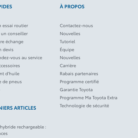
PIDES
À PROPOS
 essai routier
Contactez-nous
 un conseiller
Nouvelles
tre échange
Tutoriel
 devis
Équipe
endez-vous au service
Nouvelles
ccessoires
Carrière
t d’huile
Rabais partenaires
 de pneus
Programme certifié
e
Garantie Toyota
Programme Ma Toyota Extra
Technologie de sécurité
IERS ARTICLES
 hybride rechargeable :
nces