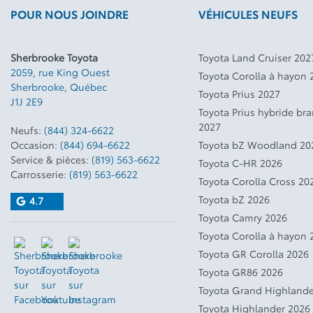
POUR NOUS JOINDRE
VÉHICULES NEUFS
Sherbrooke Toyota
Toyota Land Cruiser 202
2059, rue King Ouest
Toyota Corolla à hayon 
Sherbrooke
,
Québec
Toyota Prius 2027
J1J 2E9
Toyota Prius hybride br
2027
Neufs:
(844) 324-6622
Occasion:
(844) 694-6622
Toyota bZ Woodland 20
Service & pièces:
(819) 563-6622
Toyota C-HR 2026
Carrosserie:
(819) 563-6622
Toyota Corolla Cross 20
Toyota bZ 2026
4.7
Toyota Camry 2026
Toyota Corolla à hayon 
Toyota GR Corolla 2026
Toyota GR86 2026
Toyota Grand Highlande
Toyota Highlander 2026