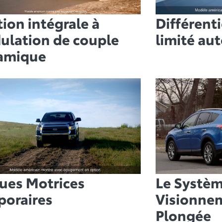
tion intégrale à
Différent
ulation de couple
limité au
amique
ues Motrices
Le Systèm
poraires
Visionne
Plongée