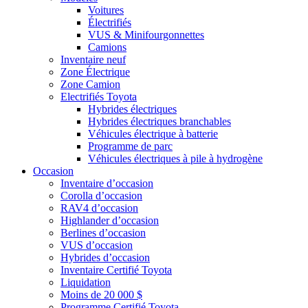
Voitures
Électrifiés
VUS & Minifourgonnettes
Camions
Inventaire neuf
Zone Électrique
Zone Camion
Electrifiés Toyota
Hybrides électriques
Hybrides électriques branchables
Véhicules électrique à batterie
Programme de parc
Véhicules électriques à pile à hydrogène
Occasion
Inventaire d’occasion
Corolla d’occasion
RAV4 d’occasion
Highlander d’occasion
Berlines d’occasion
VUS d’occasion
Hybrides d’occasion
Inventaire Certifié Toyota
Liquidation
Moins de 20 000 $
Programme Certifié Toyota