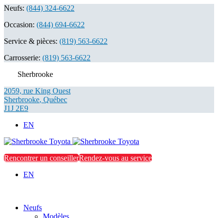
Neufs:
(844) 324-6622
Occasion:
(844) 694-6622
Service & pièces:
(819) 563-6622
Carrosserie:
(819) 563-6622
Sherbrooke
2059, rue King Ouest
Sherbrooke
,
Québec
J1J 2E9
EN
Rencontrer un conseiller
Rendez-vous au service
EN
Neufs
Modèles