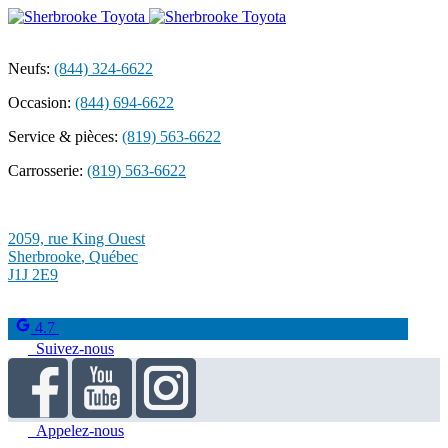
Neufs:
(844) 324-6622
Occasion:
(844) 694-6622
Service & pièces:
(819) 563-6622
Carrosserie:
(819) 563-6622
2059, rue King Ouest
Sherbrooke
,
Québec
J1J 2E9
4.7
Suivez-nous
Appelez-nous