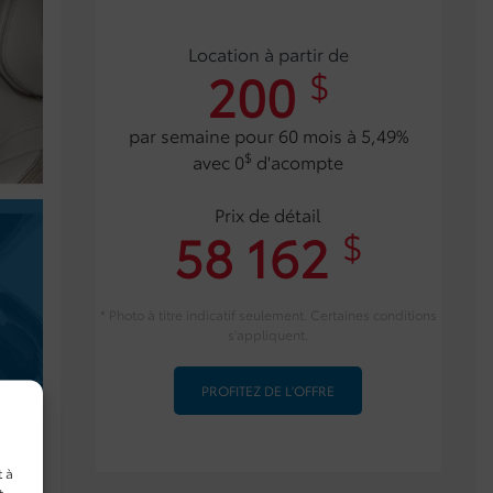
Location à partir de
200
$
par semaine pour 60 mois à 5,49%
$
avec 0
d'acompte
Prix de détail
58 162
$
* Photo à titre indicatif seulement. Certaines conditions
s'appliquent.
PROFITEZ DE L'OFFRE
t à
t