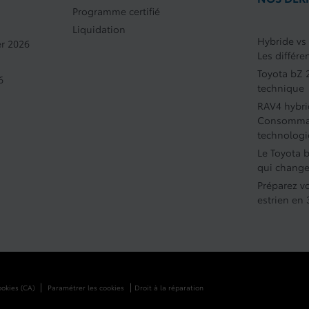
Programme certifié
Liquidation
Hybride vs
r 2026
Les différe
Toyota bZ 2
6
technique
RAV4 hybri
Consommati
technologi
Le Toyota 
qui change
Préparez vo
estrien en
|
|
ookies (CA)
Paramétrer les cookies
Droit à la réparation