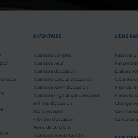
INVENTAIRE
LIENS RA
7
Inventaire complet
Réserver un
2027
Inventaire neuf
Rencontrer
Inventaire d’occasion
Évaluez vo
anchable
Inventaire Corolla d’occasion
Obtenez un
Inventaire RAV4 d’occasion
Prise de r
26
Inventaire Highlander d’occasion
Pièces et a
Berlines d’occasion
Changemen
26
VUS d’occasion
Commande
Hybrides d’occasion
Carrosseri
Moins de 20 000 $
2026
Inventaire Toyota Certifié
NOS DERN