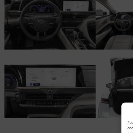
Pou
coo
ces