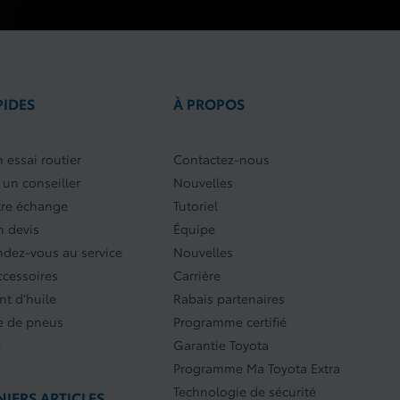
PIDES
À PROPOS
 essai routier
Contactez-nous
 un conseiller
Nouvelles
tre échange
Tutoriel
 devis
Équipe
endez-vous au service
Nouvelles
ccessoires
Carrière
t d’huile
Rabais partenaires
 de pneus
Programme certifié
e
Garantie Toyota
Programme Ma Toyota Extra
Technologie de sécurité
IERS ARTICLES