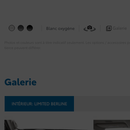
Galerie
Blanc oxygène
Photos et couleurs sont à titre indicatif seulement. Les options / accessoires
tierce peuvent différer.
Galerie
INTÉRIEUR:
LIMITED BERLINE