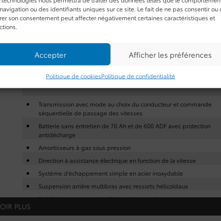
navigation ou des identifiants uniques sur ce site. Le fait de ne pas consentir ou
irer son consentement peut affecter négativement certaines caractéristiques et
ctions.
INTÉRIEUR
SÉCURITÉ
Accepter
Afficher les préférences
Politique de cookies
Politique de confidentialité
Transmission à variation continue à commande électronique (ECVT
Transmission avec mode au choix du conducteur et commande
séquentielle de passage des vitesses
Batterie sans entretien de 70 Ah et de 600 ADF avec protection
antidécharge
Amortisseurs à gaz sous pression
Direction à assistance électrique en fonction de la vitesse
Système d'échappement simple en acier inoxydable
Suspension arrière multibras avec ressorts hélicoïdaux
Précâblage pour service d'orientation pas à pas
OIR PLUS