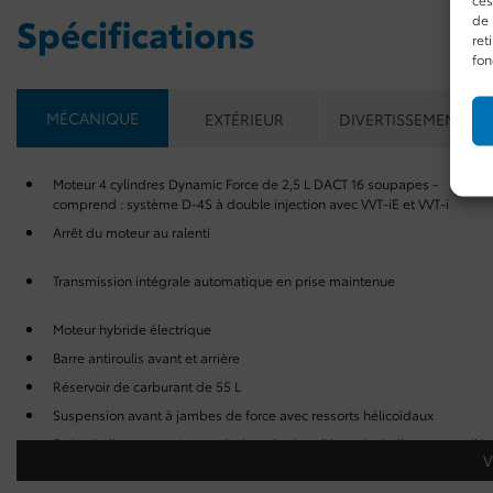
Spécifications
de 
ret
fon
MÉCANIQUE
EXTÉRIEUR
DIVERTISSEMENT
Moteur 4 cylindres Dynamic Force de 2,5 L DACT 16 soupapes -
comprend : système D-4S à double injection avec VVT-iE et VVT-i
Arrêt du moteur au ralenti
Transmission intégrale automatique en prise maintenue
Moteur hybride électrique
Barre antiroulis avant et arrière
Réservoir de carburant de 55 L
Suspension avant à jambes de force avec ressorts hélicoïdaux
Freins à disque aux 4 roues à récupération d'énergie, à disques ventilés
V
avant avec antiblocage aux 4 roues, assistance au freinage, aide au
démarrage en côte et frein de stationnement électrique