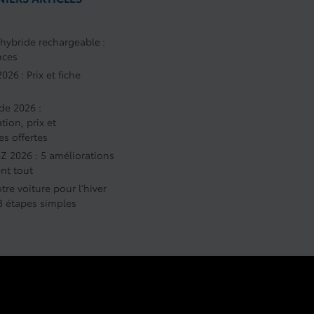
 hybride rechargeable :
nces
026 : Prix et fiche
de 2026 :
on, prix et
es offertes
bZ 2026 : 5 améliorations
nt tout
tre voiture pour l’hiver
 3 étapes simples