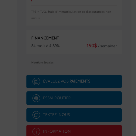
TPS + TVQ, frais d'immatriculation et d'assurances non
inclus.
FINANCEMENT
190
$
84 mois à 4.89%
/ semaine*
Mentions légales
ÉVALUEZ VOS
PAIEMENTS
ESSAI ROUTIER
TEXTEZ-NOUS
INFORMATION