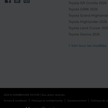
Toyota GR Corolla 2026
Toyota GR86 2026
Toyota Grand Highlande
Toyota Highlander 2026
Toyota Land Cruiser 202
Toyota Sienna 2026
+ Voir tous les modèles
2026 © SHERBROOKE TOYOTA
| Tous droits réservés.
|
|
|
Termes & conditions
Politique et confidentialité
Désabonnement
Politique de c