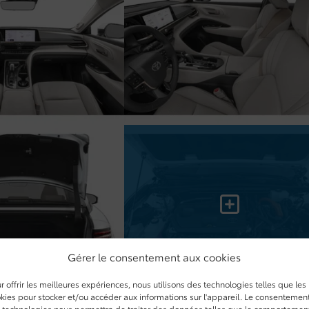
Gérer le consentement aux cookies
r offrir les meilleures expériences, nous utilisons des technologies telles que les
kies pour stocker et/ou accéder aux informations sur l'appareil. Le consentemen
 technologies nous permettra de traiter des données telles que le comportemen