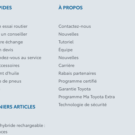
PIDES
À PROPOS
 essai routier
Contactez-nous
 un conseiller
Nouvelles
tre échange
Tutoriel
 devis
Équipe
endez-vous au service
Nouvelles
ccessoires
Carrière
t d’huile
Rabais partenaires
 de pneus
Programme certifié
e
Garantie Toyota
Programme Ma Toyota Extra
Technologie de sécurité
IERS ARTICLES
 hybride rechargeable :
nces