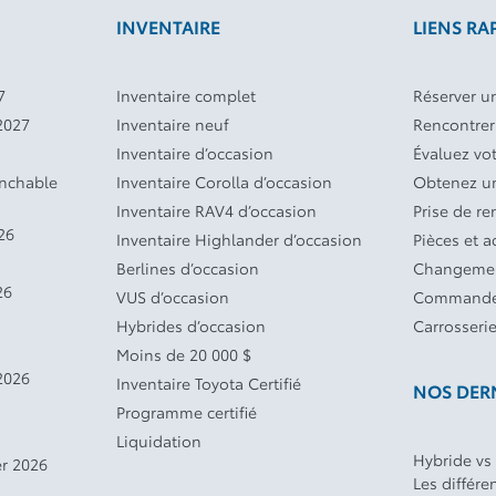
INVENTAIRE
LIENS RA
7
Inventaire complet
Réserver un
2027
Inventaire neuf
Rencontrer
Inventaire d’occasion
Évaluez vo
anchable
Inventaire Corolla d’occasion
Obtenez un
Inventaire RAV4 d’occasion
Prise de r
26
Inventaire Highlander d’occasion
Pièces et a
Berlines d’occasion
Changemen
26
VUS d’occasion
Commande
Hybrides d’occasion
Carrosseri
Moins de 20 000 $
2026
Inventaire Toyota Certifié
NOS DERN
Programme certifié
Liquidation
Hybride vs
r 2026
Les différe