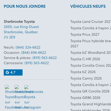
POUR NOUS JOINDRE
VÉHICULES NEUFS
Sherbrooke Toyota
Toyota Land Cruiser 202
2059, rue King Ouest
Toyota Corolla à hayon 
Sherbrooke
,
Québec
Toyota Prius 2027
J1J 2E9
Toyota Prius hybride br
2027
Neufs:
(844) 324-6622
Occasion:
(844) 694-6622
Toyota bZ Woodland 20
Service & pièces:
(819) 563-6622
Toyota C-HR 2026
Carrosserie:
(819) 563-6622
Toyota Corolla Cross 20
Toyota bZ 2026
4.7
Toyota Camry 2026
Toyota Corolla à hayon 
Toyota GR Corolla 2026
Toyota GR86 2026
Toyota Grand Highlande
Toyota Highlander 2026