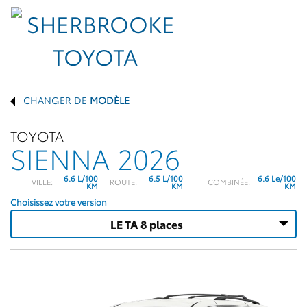
CHANGER DE
MODÈLE
TOYOTA
SIENNA 2026
6.6 L/100
6.5 L/100
6.6 Le/100
VILLE:
ROUTE:
COMBINÉE:
KM
KM
KM
Choisissez votre version
LE TA 8 places