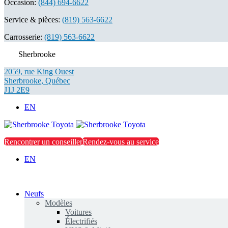
Occasion:
(844) 694-6622
Service & pièces:
(819) 563-6622
Carrosserie:
(819) 563-6622
Sherbrooke
2059, rue King Ouest
Sherbrooke
,
Québec
J1J 2E9
EN
Rencontrer un conseiller
Rendez-vous au service
EN
Neufs
Modèles
Voitures
Électrifiés