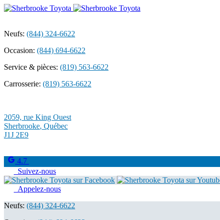
Neufs:
(844) 324-6622
Occasion:
(844) 694-6622
Service & pièces:
(819) 563-6622
Carrosserie:
(819) 563-6622
2059, rue King Ouest
Sherbrooke
,
Québec
J1J 2E9
4.7
Suivez-nous
Appelez-nous
Neufs:
(844) 324-6622