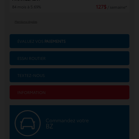
127
$
84 mois à 5.69%
/ semaine*
Mentions légales
ÉVALUEZ VOS
PAIEMENTS
ESSAI ROUTIER
TEXTEZ-NOUS
INFORMATION
Commandez votre
BZ