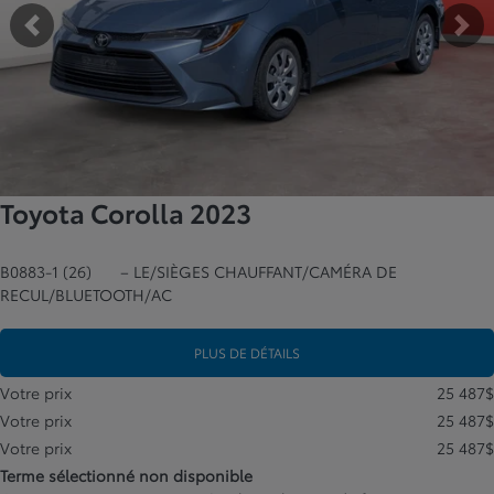
Précédent
Su
Toyota Corolla 2023
B0883-1 (26)
– LE/SIÈGES CHAUFFANT/CAMÉRA DE
RECUL/BLUETOOTH/AC
PLUS DE DÉTAILS
Votre prix
25 487
$
Votre prix
25 487
$
Votre prix
25 487
$
Terme sélectionné non disponible