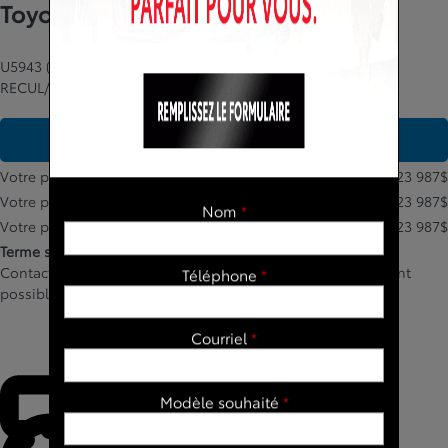
Toyota Corolla 2023
U5943 (46)
– LE/SIÈGES CHAUFFANTS/CAMÉRA DE
RECUL/BLUETOOTH/AC/
PLUS DE DÉTAILS
Votre prix
23 987
$
Votre prix
23 987
$
Nom
*
Votre prix
23 987
$
Terme sélectionné non disponible
Contactez-nous pour connaître les solutions de financement
Téléphone
*
possibles
Courriel
*
Modèle souhaité
*